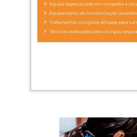
Equipa especializada em ortopedia e cir
Equipamento de monitorização anestési
Tratamentos cirúrgicos eficazes para tum
Técnicas avançadas para cirurgias segura