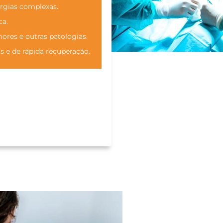
urgias complexas.
ca.
ores e outras patologias.
s e de rápida recuperação.