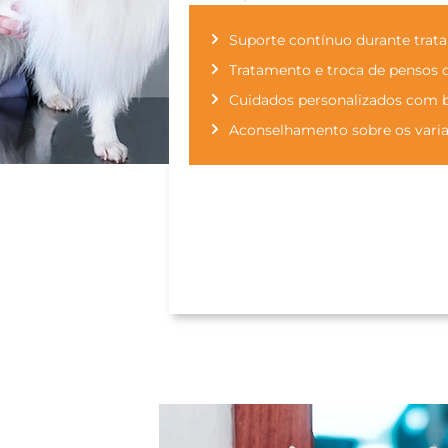
Suporte contínuo durante trat
Tratamento e troca de pensos 
Cuidados personalizados com b
Aconselhamento sobre os varia