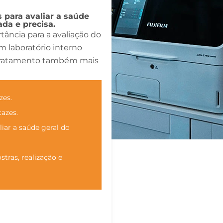
s para avaliar a saúde
da e precisa.
tância para a avaliação do
m laboratório interno
 tratamento também mais
zes.
cazes.
iar a saúde geral do
tras, realização e