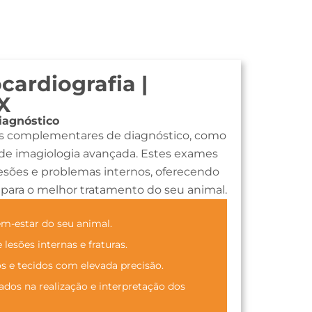
cardiografia |
X
agnóstico
es complementares de diagnóstico, como
s de imagiologia avançada. Estes exames
esões e problemas internos, oferecendo
 para o melhor tratamento do seu animal.
m-estar do seu animal.
lesões internas e fraturas.
s e tecidos com elevada precisão.
ados na realização e interpretação dos