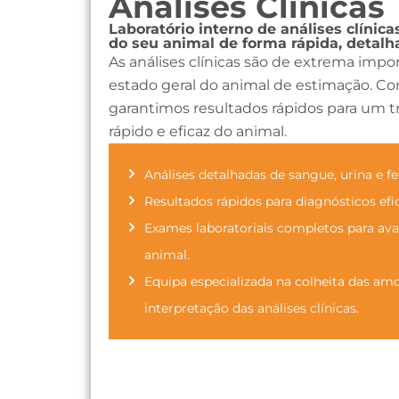
Análises Clínicas
Laboratório interno de análises clínica
do seu animal de forma rápida, detalha
As análises clínicas são de extrema impor
estado geral do animal de estimação. Co
garantimos resultados rápidos para um
rápido e eficaz do animal.
Análises detalhadas de sangue, urina e fe
Resultados rápidos para diagnósticos efi
Exames laboratoriais completos para aval
animal.
Equipa especializada na colheita das amos
interpretação das análises clínicas.