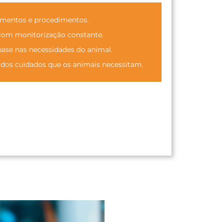
amentos e procedimentos.
com monitorização constante.
ase nas necessidades do animal.
dos cuidados que os animais necessitam.