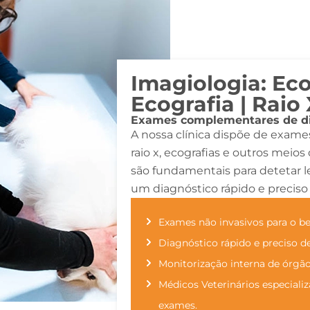
Imagiologia: Eco
Ecografia | Raio 
Exames complementares de di
A nossa clínica dispõe de exam
raio x, ecografias e outros meio
são fundamentais para detetar l
um diagnóstico rápido e preciso
Exames não invasivos para o be
Diagnóstico rápido e preciso de 
Monitorização interna de órgão
Médicos Veterinários especializ
exames.